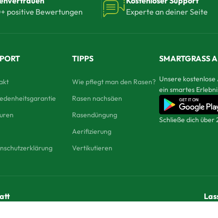
envertrauen
Kostenloser Support
+ positive Bewertungen
Experte an deiner Seite
PPORT
TIPPS
SMARTGRASS A
Unsere kostenlose 
akt
Wie pflegt man den Rasen?
ein smartes Erlebni
iedenheitsgarantie
Rasen nachsäen
ouren
Rasendüngung
Schließe dich über
Aerifizierung
nschutzerklärung
Vertikutieren
att
Las
Abonnieren