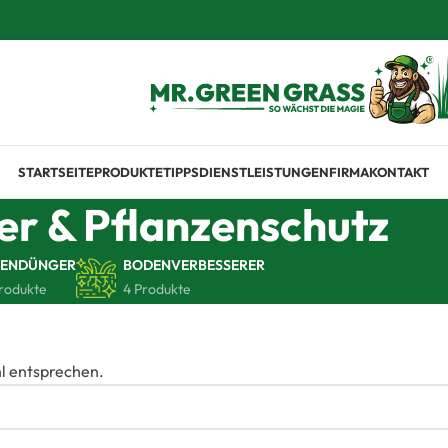
STARTSEITE
PRODUKTE
TIPPS
DIENSTLEISTUNGEN
FIRMA
KONTAKT
er & Pflanzenschutz
SENDÜNGER
BODENVERBESSERER
Produkte
4 Produkte
l entsprechen.