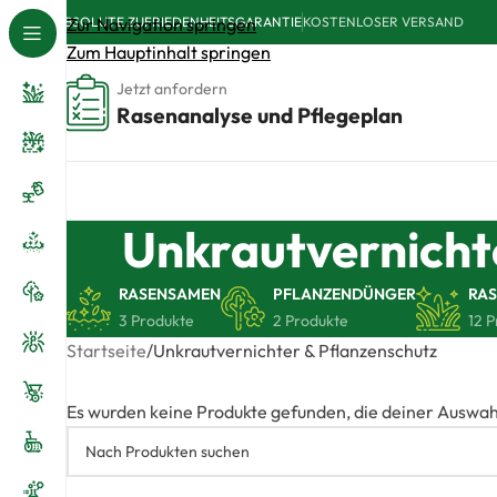
ABSOLUTE ZUFRIEDENHEITSGARANTIE
Zur Navigation springen
KOSTENLOSER VERSAND
Zum Hauptinhalt springen
Jetzt anfordern
Rasenanalyse und Pflegeplan
Unkrautvernicht
RASENSAMEN
PFLANZENDÜNGER
RA
3 Produkte
2 Produkte
12 
Startseite
Unkrautvernichter & Pflanzenschutz
Es wurden keine Produkte gefunden, die deiner Auswah