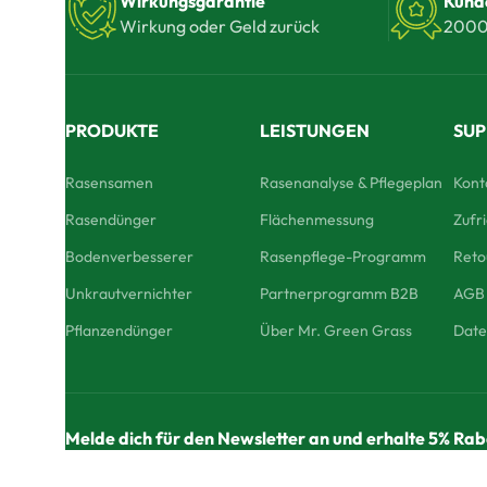
Wirkungsgarantie
Kund
Wirkung oder Geld zurück
2000
PRODUKTE
LEISTUNGEN
SU
Rasensamen
Rasenanalyse & Pflegeplan
Kont
Rasendünger
Flächenmessung
Zufr
Bodenverbesserer
Rasenpflege-Programm
Ret
Unkrautvernichter
Partnerprogramm B2B
AGB
Pflanzendünger
Über Mr. Green Grass
Date
Melde dich für den Newsletter an und erhalte 5% Rab