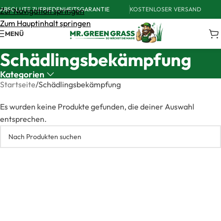
ABSOLUTE ZUFRIEDENHEITSGARANTIE
KOSTENLOSER VERSAND
Zur Navigation springen
Zum Hauptinhalt springen
MENÜ
Schädlingsbekämpfung
Kategorien
Startseite
Schädlingsbekämpfung
Es wurden keine Produkte gefunden, die deiner Auswahl
entsprechen.