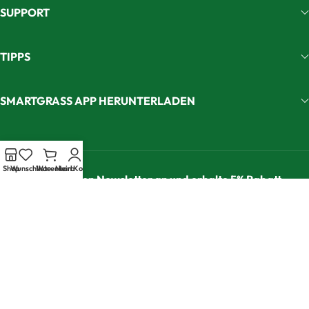
SUPPORT
TIPPS
SMARTGRASS APP HERUNTERLADEN
Shop
Wunschliste
Warenkorb
Mein Konto
Melde dich für den Newsletter an und erhalte 5% Rabatt
Abonnieren
Ich akzeptiere
die Datenschutzerklärung