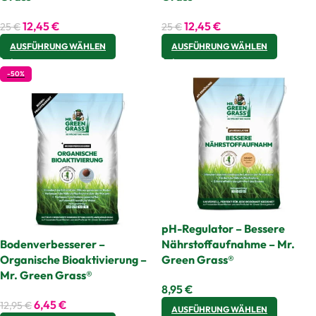
12,45
€
12,45
€
25
€
25
€
AUSFÜHRUNG WÄHLEN
AUSFÜHRUNG WÄHLEN
-50%
pH-Regulator – Bessere
Bodenverbesserer –
Nährstoffaufnahme – Mr.
Organische Bioaktivierung –
Green Grass®
Mr. Green Grass®
8,95
€
6,45
€
12,95
€
AUSFÜHRUNG WÄHLEN