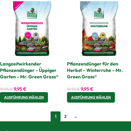
Langzeitwirkender
Pflanzendünger für den
Pflanzendünger – Üppiger
Herbst – Winterruhe – Mr.
Garten – Mr. Green Grass®
Green Grass®
9,95
€
9,95
€
19,95
€
19,95
€
AUSFÜHRUNG WÄHLEN
AUSFÜHRUNG WÄHLEN
1
2
→