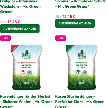
Frühjahr – Intensives
Sommer – Komplexer Schutz
Wachstum – Mr. Green
– Mr. Green Grass®
Grass®
12,45
€
25
€
12,45
€
25
€
AUSFÜHRUNG WÄHLEN
AUSFÜHRUNG WÄHLEN
-50%
-50%
Rasendünger für den Herbst
Rasen Starterdünger –
– Sicherer Winter – Mr. Green
Perfekter Start – Mr. Green
Grass®
Grass®