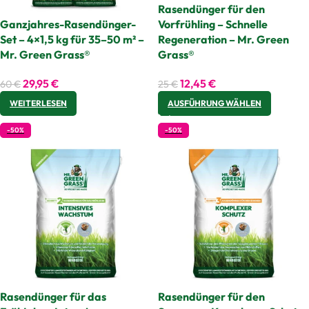
Rasendünger für den
Ganzjahres-Rasendünger-
Vorfrühling – Schnelle
Set – 4×1,5 kg für 35–50 m² –
Regeneration – Mr. Green
Mr. Green Grass®
Grass®
29,95
€
12,45
€
60
€
25
€
WEITERLESEN
AUSFÜHRUNG WÄHLEN
-50%
-50%
Rasendünger für das
Rasendünger für den