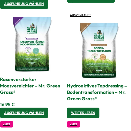
AUSFÜHRUNG WÄHLEN
AUSVERKAUFT
Rasenverstärker
Moosvernichter – Mr. Green
Hydroaktives Topdressing –
Grass®
Bodentransformation – Mr.
Green Grass®
16,95
€
AUSFÜHRUNG WÄHLEN
WEITERLESEN
-50%
-50%