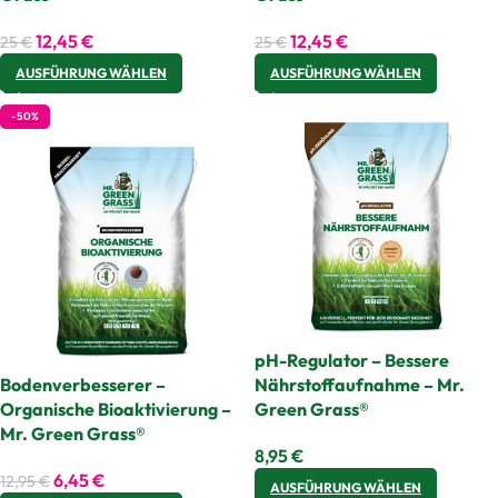
12,45
€
12,45
€
25
€
25
€
AUSFÜHRUNG WÄHLEN
AUSFÜHRUNG WÄHLEN
-50%
pH-Regulator – Bessere
Bodenverbesserer –
Nährstoffaufnahme – Mr.
Organische Bioaktivierung –
Green Grass®
Mr. Green Grass®
8,95
€
6,45
€
12,95
€
AUSFÜHRUNG WÄHLEN