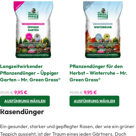
Langzeitwirkender
Pflanzendünger für den
Pflanzendünger – Üppiger
Herbst – Winterruhe – Mr.
Garten – Mr. Green Grass®
Green Grass®
9,95
€
9,95
€
19,95
€
19,95
€
AUSFÜHRUNG WÄHLEN
AUSFÜHRUNG WÄHLEN
Rasendünger
Ein gesunder, starker und gepflegter Rasen, der wie ein grüner
Teppich aussieht, ist der Traum eines jeden Gärtners. Doch