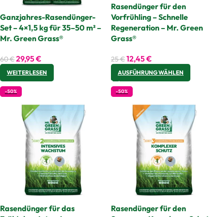
Rasendünger für den
Ganzjahres-Rasendünger-
Vorfrühling – Schnelle
Set – 4×1,5 kg für 35–50 m² –
Regeneration – Mr. Green
Mr. Green Grass®
Grass®
29,95
€
12,45
€
60
€
25
€
WEITERLESEN
AUSFÜHRUNG WÄHLEN
-50%
-50%
Rasendünger für das
Rasendünger für den