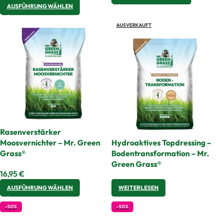
AUSFÜHRUNG WÄHLEN
AUSVERKAUFT
Rasenverstärker
Moosvernichter – Mr. Green
Hydroaktives Topdressing –
Grass®
Bodentransformation – Mr.
Green Grass®
16,95
€
AUSFÜHRUNG WÄHLEN
WEITERLESEN
-50%
-50%