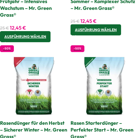
Frühjahr – Intensives
Sommer – Komplexer Schutz
Wachstum – Mr. Green
– Mr. Green Grass®
Grass®
12,45
€
25
€
12,45
€
25
€
AUSFÜHRUNG WÄHLEN
AUSFÜHRUNG WÄHLEN
-50%
-50%
Rasendünger für den Herbst
Rasen Starterdünger –
– Sicherer Winter – Mr. Green
Perfekter Start – Mr. Green
Grass®
Grass®