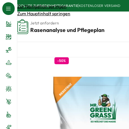
ABSOLUTE ZUFRIEDENHEITSGARANTIE
Zur Navigation springen
KOSTENLOSER VERSAND
Zum Hauptinhalt springen
Jetzt anfordern
Rasenanalyse und Pflegeplan
-50%