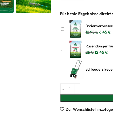
PACKUNGSGRÖSSE
Z
Für beste Ergebnisse direkt 
Bodenverbessere
12,95
€
6,45
€
Rasendünger für
25
€
12,45
€
Schleuderstreue
Zur Wunschliste hinzufüg