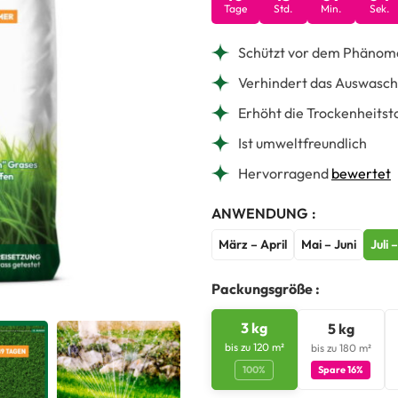
Tage
Std.
Min.
Sek.
Schützt vor dem Phänom
Verhindert das Auswasch
Erhöht die Trockenheitst
Ist umweltfreundlich
Hervorragend
bewertet
ANWENDUNG
März – April
Mai – Juni
Juli 
Packungsgröße :
3 kg
5 kg
bis zu 120 m²
bis zu 180 m²
100%
Spare 16%