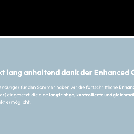
kt lang anhaltend dank der Enhanced 
endünger für den Sommer haben wir die fortschrittliche
Enhanc
zer) eingesetzt, die eine
langfristige, kontrollierte und gleichmä
nkt ermöglicht.