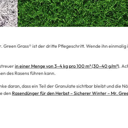
reen Grass® ist der dritte Pflegeschritt. Wende ihn einmalig 
streuer
in einer Menge von 3–4 kg pro 100 m² (30–40 g/m²)
. Ac
n des Rasens führen kann.
 daran, dass ein Teil der Granulate sichtbar bleibt und die Nä
de den
Rasendünger für den Herbst – Sicherer Winter – Mr. Gre