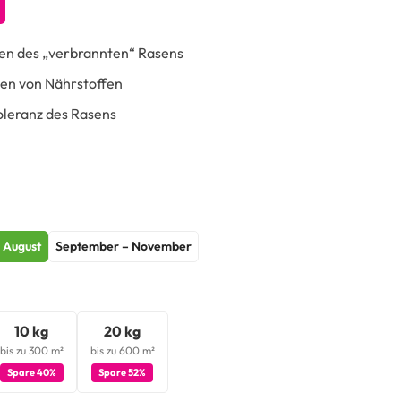
en des „verbrannten“ Rasens
en von Nährstoffen
oleranz des Rasens
– August
September – November
10 kg
20 kg
bis zu 300 m²
bis zu 600 m²
Spare 40%
Spare 52%