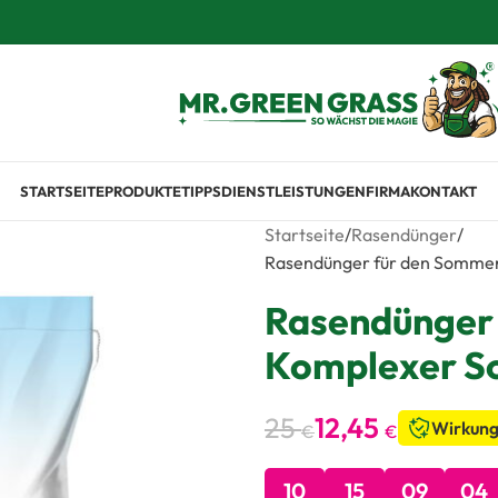
STARTSEITE
PRODUKTE
TIPPS
DIENSTLEISTUNGEN
FIRMA
KONTAKT
Startseite
Rasendünger
Rasendünger für den Sommer
Rasendünger 
Komplexer Sc
25
12,45
Wirkung
€
€
10
15
09
03