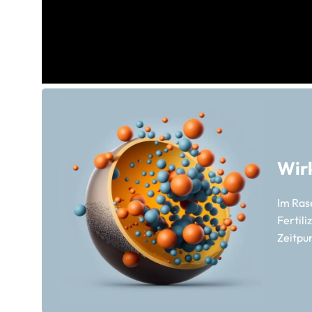
Wir
Im Ras
Fertili
Zeitpu